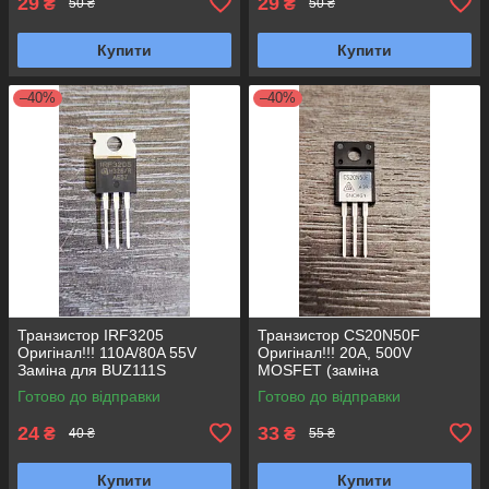
29
29
₴
₴
50 ₴
50 ₴
Купити
Купити
–40%
–40%
Транзистор IRF3205
Транзистор CS20N50F
Оригінал!!! 110A/80A 55V
Оригінал!!! 20A, 500V
Заміна для BUZ111S
MOSFET (заміна
HRF3205 HUF75344P3
FTP20N50A) N-канал TO-
Готово до відправки
Готово до відправки
HY1906, HY1906P TO-220
220F
24
33
₴
₴
40 ₴
55 ₴
Купити
Купити