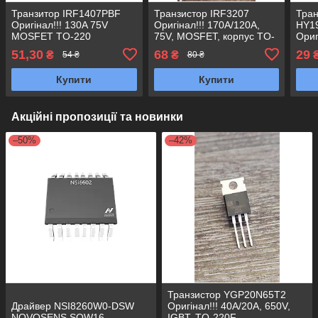
Транзитор IRF1407PBF
Транзистор IRF3207
Тран
Оригінал!!! 130A 75V
Оригінал!!! 170A/120A,
HY1
MOSFET TO-220
75V, MOSFET, корпус TO-
Ориг
220
MOS
51,30
68
29
₴
₴
54 ₴
80 ₴
IRF
HUF
Купити
Купити
Акційні пропозиції та новинки
–50%
–42%
Транзистор YGP20N65T2
Драйвер NSI8260W0-DSW
Оригінал!!! 40A/20A, 650V,
NOVOSENS SOW16
IGBT, TO-220F