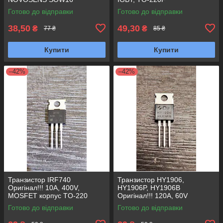
Готово до відправки
Готово до відправки
38,50
49,30
₴
₴
77 ₴
85 ₴
Купити
Купити
–42%
–42%
Транзистор IRF740
Транзистор HY1906,
Оригінал!!! 10A, 400V,
HY1906P, HY1906B
MOSFET корпус TO-220
Оригінал!!! 120A, 60V
MOSFET (Замена IRF3205
Готово до відправки
Готово до відправки
HRF3205 HUF75344P3) TO-
220