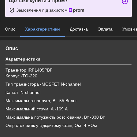
Що таке купити з Пром?
Замовлення під захистом
Опис
Характеристики
Доставка
Оплата
Умови 
Опис
Характеристики
Транзитор IRF1405PBF
Корпус -TO-220
Тип транзистора -MOSFET N-channel
Канал -N-channel
Максимальна напруга, В - 55 Вольт
Максимальний струм, А -169 А
Максимальна потужність розсіювання, Вт -330 Вт
Опір сток-витік у відкритому стані, Ом -4 мОм