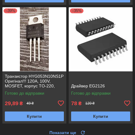
–39%
–35%
Транзистор HYG053N10NS1P
Оригінал!!! 120A, 100V,
MOSFET, корпус TO-220,
Драйвер EG2126
Заміна для AP160N10P,
Готово до відправки
Готово до відправки
G053N10
29,89
78
₴
₴
49 ₴
120 ₴
Купити
Купити
Показати ще