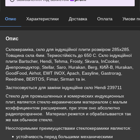
Опис
Характеристики
Доставка
Оплата
Умови п
Опис
Склокераміка, скло для індукційної плити розміром 285х285.
Товщина скла 4мм. Термостійкість до 650 С. Скло індукційної
плити Bartscher, Hendi, Tehma, Frosty, Skvara, InCooker,
Днепроиндуктор, Stellar, Saro, Hurakan, Berg, КИЙ-В, Hurakan,
GoodFood, Airhot, EWT INOX, Apach, Easyline, Gastrorag,
Reednee, BERTOS, Fimar, Sirman та ін.
Застосовується для заміни індукційне скло Hendi 239711
Стекло для промышленных и комерческих индукционных
плит, является стекло-керамическим материалом с малым
коэффициентом расширения, при этом оно абсолютно
радиопрозрачное. Материал режется и обрабатывается так
же как обычное стекло.
Неоспоримыми преимуществами стеклокерамики являются:
устойчивость перед большими механическими