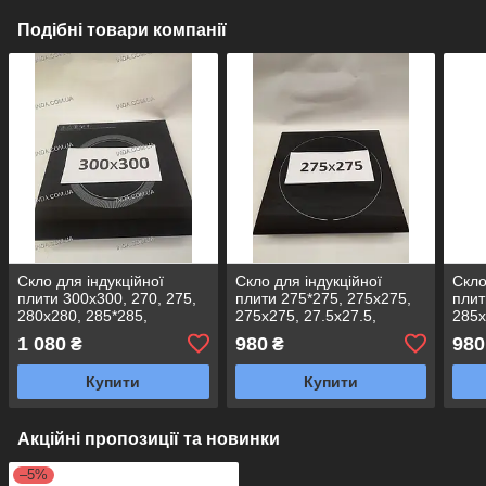
Подібні товари компанії
Скло для індукційної
Скло для індукційної
Скло
плити 300х300, 270, 275,
плити 275*275, 275х275,
плит
280х280, 285*285,
275x275, 27.5х27.5,
285x
295*295,297*297, 320*320,
27.5*27.5, 27,5*27,5,
28.5
1 080
980
980
₴
₴
340*340, 360*380
27,5х27,5
28,5
Купити
Купити
Акційні пропозиції та новинки
–5%