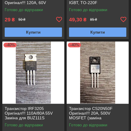
Оригінал!!! 120A, 60V
IGBT, TO-220F
MOSFET (Замена IRF3205
Готово до відправки
Готово до відправки
HRF3205 HUF75344P3) TO-
220
29
49,30
₴
₴
50 ₴
85 ₴
Купити
Купити
–40%
–40%
Транзистор IRF3205
Транзистор CS20N50F
Оригінал!!! 110A/80A 55V
Оригінал!!! 20A, 500V
Заміна для BUZ111S
MOSFET (заміна
HRF3205 HUF75344P3
FTP20N50A) N-канал TO-
Готово до відправки
Готово до відправки
HY1906, HY1906P TO-220
220F