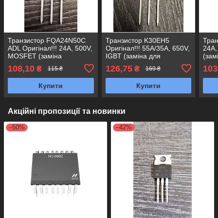
Транзистор FQA24N50C
Транзистор K30EH5
Тра
ADL Оригінал!!! 24A, 500V,
Оригінал!!! 55A/35A, 650V,
24A
MOSFET (заміна
IGBT (заміна для
(зам
KEA20N50, FQA24N50,
IKP30N65H5,
FQA
108,10
126,75
103
₴
₴
115 ₴
169 ₴
24N50, 24N60 CFD
IKW30N65F5) TO247
CFD
24N60C3) TO-247
50n65
Купити
Купити
Акційні пропозиції та новинки
–50%
–42%