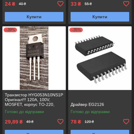
24
33
₴
₴
40 ₴
55 ₴
Купити
Купити
–39%
–35%
Транзистор HYG053N10NS1P
Оригінал!!! 120A, 100V,
MOSFET, корпус TO-220,
Драйвер EG2126
Заміна для AP160N10P,
Готово до відправки
Готово до відправки
G053N10
29,89
78
₴
₴
49 ₴
120 ₴