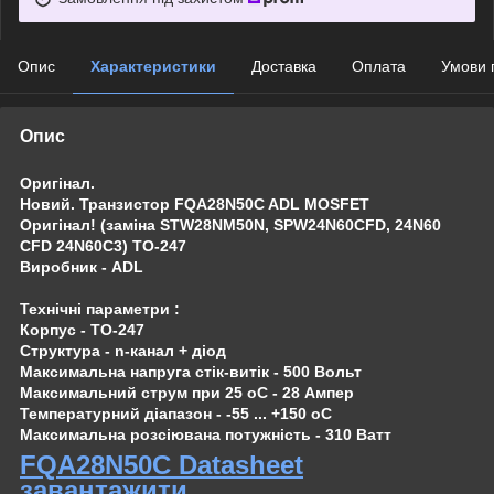
Опис
Характеристики
Доставка
Оплата
Умови 
Опис
Оригінал.
Новий. Транзистор FQA28N50C ADL MOSFET
Оригінал! (заміна STW28NM50N, SPW24N60CFD, 24N60
CFD 24N60C3) TO-247
Виробник - ADL
Технічні параметри :
Корпус - TO-247
Структура - n-канал + діод
Максимальна напруга стік-витік - 500 Вольт
Максимальний струм при 25 oC - 28 Ампер
Температурний діапазон - -55 ... +150 oC
Максимальна розсіювана потужність - 310 Ватт
FQA28N50C Datasheet
завантажити