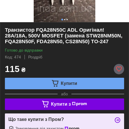
Транзистор FQA28N50C ADL Оригінал!
28A/18A, 500V MOSFET (замена STW28NM50N,
FQA28N50F, FDA28N50, CS28N50) TO-247
Готово до відправки
Код: 474
Роздріб
115
₴
Купити
або
Купити з
Що таке купити з Пром?
Замовлення під захистом