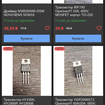
Транзистор IRF740
Драйвер NSI8260W0-DSW
Оригінал!!! 10A, 400V,
NOVOSENS SOW16
MOSFET корпус TO-220
Готово до відправки
Готово до відправки
38,50
29
₴
₴
77 ₴
50 ₴
Купити
Купити
–42%
–42%
Транзистор HY1906,
Транзистор YGP20N65T2
HY1906P, HY1906B
Оригінал!!! 40A/20A, 650V,