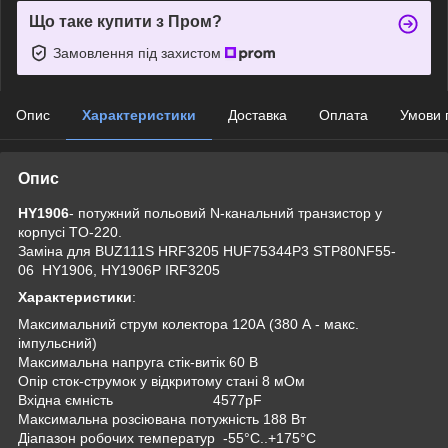
Що таке купити з Пром?
Замовлення під захистом
Опис
Характеристики
Доставка
Оплата
Умови 
Опис
HY1906
- потужний польовий N-канальний транзистор у
корпусі TO-220.
Заміна для BUZ111S HRF3205 HUF75344P3 STP80NF55-
06 HY1906, HY1906P IRF3205
Характеристики
:
Максимальний струм колектора 120А (380 А - макс.
імпульсний)
Максимальна напруга стік-витік 60 В
Опір сток-струмок у відкритому стані 8 мОм
Вхідна ємність 4577pF
Максимальна розсіювана потужність 188 Вт
Діапазон робочих температур -55°C..+175°C