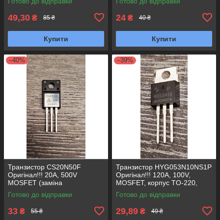
Готово до відправки
Готово до відправки
HY1906, HY1906P TO-220
49,30
24
₴
₴
85 ₴
40 ₴
Купити
Купити
–40%
–39%
Транзистор CS20N50F
Транзистор HYG053N10NS1P
Оригінал!!! 20A, 500V
Оригінал!!! 120A, 100V,
MOSFET (заміна
MOSFET, корпус TO-220,
FTP20N50A) N-канал TO-
Заміна для AP160N10P,
Готово до відправки
Готово до відправки
220F
G053N10
33
29,89
₴
₴
55 ₴
49 ₴