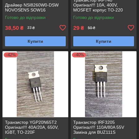
Драйвер NSI8260W0-DSW
Оригінал!!! 10A, 400V,
NOVOSENS SOW16
MOSFET корпус TO-220
Готово до відправки
Готово до відправки
38,50
29
₴
₴
77 ₴
50 ₴
Купити
Купити
–42%
–40%
Транзистор YGP20N65T2
Транзистор IRF3205
Оригінал!!! 40A/20A, 650V,
Оригінал!!! 110A/80A 55V
IGBT, TO-220F
Заміна для BUZ111S
HRF3205 HUF75344P3