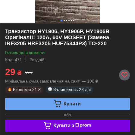
Транзистор HY1906, HY1906P, HY1906B
Оригінал!!! 120A, 60V MOSFET (Замена
IRF3205 HRF3205 HUF75344P3) TO-220
Готово до відправки
Код: 471
Роздріб
29
₴
50 ₴
Мінімальна сума замовлення на сайті — 100 ₴
Економія
21 ₴
Залишилось
23 дні
Купити
або
Купити з