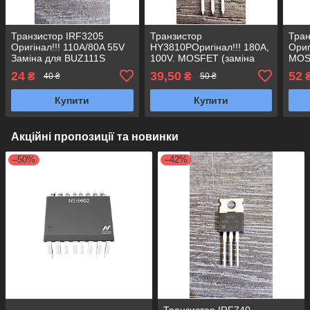
Транзистор IRF3205
Транзистор
Тра
Оригінал!!! 110A/80A 55V
HY3810PОригінал!!! 180A,
Ориг
Заміна для BUZ111S
100V. MOSFET (заміна
MOS
HRF3205 HUF75344P3
IRF 4110, HYG035N10)
SW0
24
39,50
52
₴
₴
40 ₴
50 ₴
HY1906, HY1906P TO-220
корпус TO-220
NCE
HY4
Купити
Купити
Акційні пропозиції та новинки
–50%
–42%
Транзистор IRF740