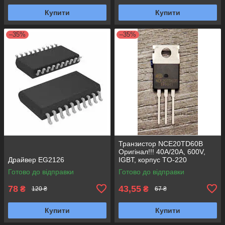
Купити
Купити
–35%
–35%
Транзистор NCE20TD60B
Оригінал!!! 40A/20A, 600V,
Драйвер EG2126
IGBT, корпус TO-220
Готово до відправки
Готово до відправки
78
43,55
₴
₴
120 ₴
67 ₴
Купити
Купити