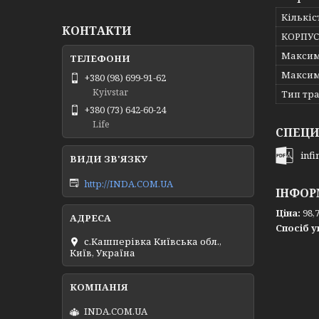
Кількіс
КОНТАКТИ
КОРПУС
Максим
Максим
+380 (98) 699-91-62
Kyivstar
Тип тр
+380 (73) 642-60-24
Life
СПЕЦИ
inf
http://INDA.COM.UA
ІНФОР
Ціна:
98,7
Спосіб у
с.Кашперівка Київська обл.,
Київ, Україна
INDA.COM.UA