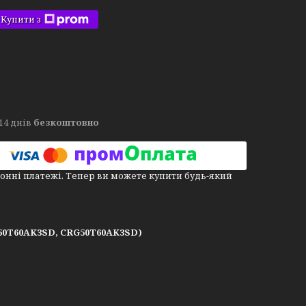
Купити з
14 днів
безкоштовно
онні платежі. Тепер ви можете купити будь-який
G50T60AK3SD, CRG50T60AK3SD)