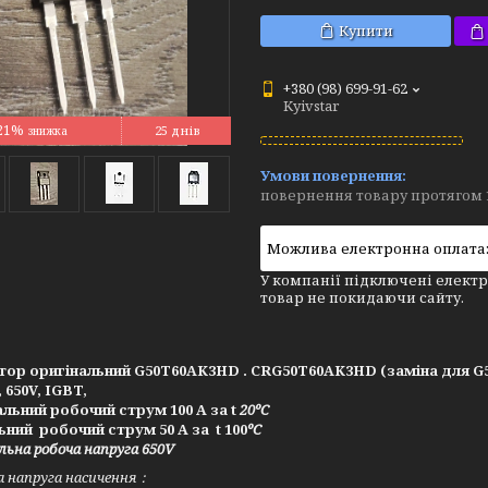
Купити
+380 (98) 699-91-62
Kyivstar
21%
25 днів
повернення товару протягом 
У компанії підключені електр
товар не покидаючи сайту.
тор оригінальний G50T60AK3HD . CRG50T60AK3HD (заміна для 
, 650V, IGBT,
ьний робочий струм 100 А за t
20ºC
ний робочий струм 50 А за t 100
ºC
ьна робоча напруга 650V
а напруга насичення：