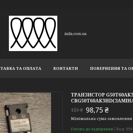
inda.com.ua
ТАВКА ТА ОПЛАТА
КОНТАКТИ
ПОВЕРНЕННЯ ТА О
ТРАНЗИСТОР G50T60AK3HD
CRG50T60AK3HD(ЗАМІНА 
98,75 ₴
125 ₴
Мінімальна сума замовлення н
Готово до відправки
Код:
399