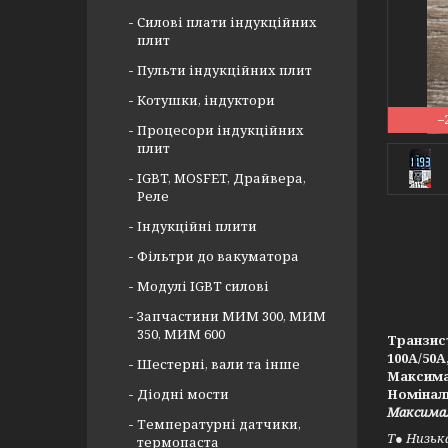
Силові плати індукційних
плит
Пульти індукційних плит
Котушки, індуктори
–
Процесори індукційних
плит
IGBT, MOSFET, Драйвера,
Реле
Індукційні плити
Фільтри до вакуматора
Модулі IGBT cилові
Запчастини МИМ 300, МИМ
350, МИМ 600
Транзис
100A/50A
Шестерні, вали та інше
Максимал
Діодні мости
Номіналь
Максимал
Температурні датчики,
Т● Низьк
термопаста