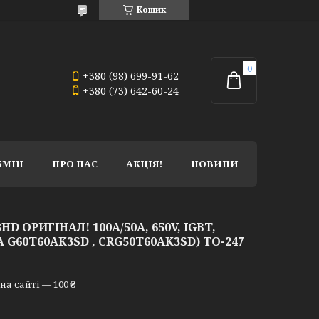
Кошик
+380 (98) 699-91-62
+380 (73) 642-60-24
БМІН
ПРО НАС
АКЦІЯ!
НОВИНИ
 ОРИГІНАЛ! 100A/50A, 650V, IGBT,
G60T60AK3SD , CRG50T60AK3SD) TO-247
а сайті — 100 ₴