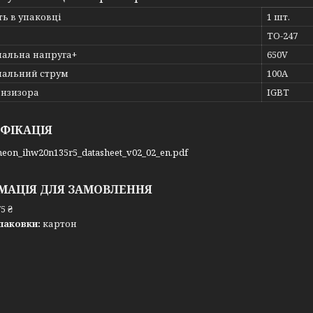
ть в упаковці
1 шт.
TO-247
альна напруга+
650V
альний струм
100A
анзизора
IGBT
ФІКАЦІЯ
ineon_ihw20n135r5_datasheet_v02_02_en.pdf
МАЦІЯ ДЛЯ ЗАМОВЛЕННЯ
5 ₴
паковки:
картон