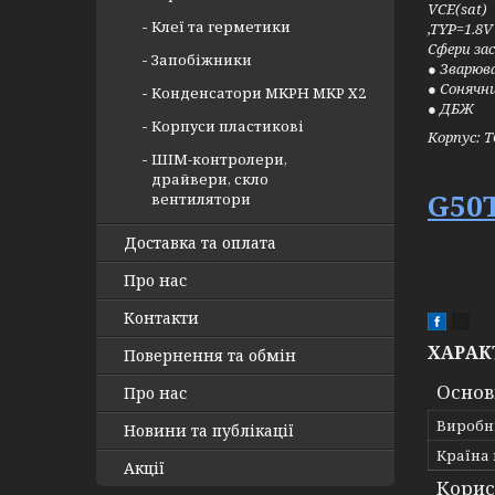
VCE(sat)
Клеї та герметики
,TYP=1.8
Сфери за
Запобіжники
● Зварюв
● Сонячн
Конденсатори MKPH MKP X2
● ДБЖ
Корпуси пластикові
Корпус: 
ШІМ-контролери,
драйвери, скло
G50
вентилятори
Доставка та оплата
Про нас
Контакти
ХАРАК
Повернення та обмін
Основ
Про нас
Виробн
Новини та публікації
Країна
Акції
Корис