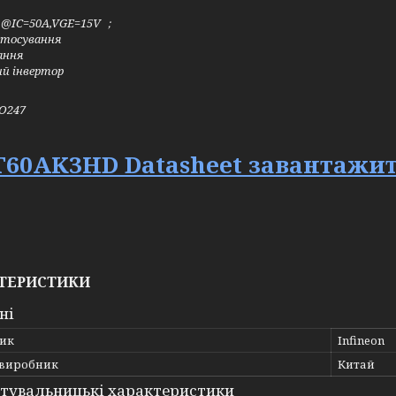
V @IC=50A,VGE=15V ；
стосування
ання
ий інвертор
TO247
T60AK3HD
Datasheet
завантажи
ТЕРИСТИКИ
ні
ик
Infineon
 виробник
Китай
тувальницькі характеристики