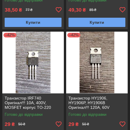
38,50
49,30
₴
₴
77 ₴
85 ₴
Купити
Купити
–42%
–42%
Транзистор IRF740
Транзистор HY1906,
Оригінал!!! 10A, 400V,
HY1906P, HY1906B
MOSFET корпус TO-220
Оригінал!!! 120A, 60V
MOSFET (Замена IRF3205
Готово до відправки
Готово до відправки
HRF3205 HUF75344P3) TO-
220
29
29
₴
₴
50 ₴
50 ₴