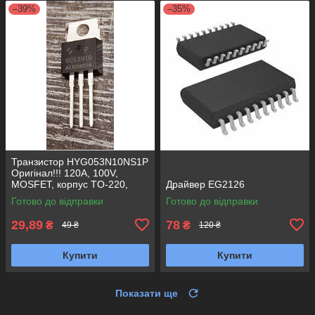
–39%
–35%
Транзистор HYG053N10NS1P
Оригінал!!! 120A, 100V,
MOSFET, корпус TO-220,
Драйвер EG2126
Заміна для AP160N10P,
Готово до відправки
Готово до відправки
G053N10
29,89
78
₴
₴
49 ₴
120 ₴
Купити
Купити
Показати ще