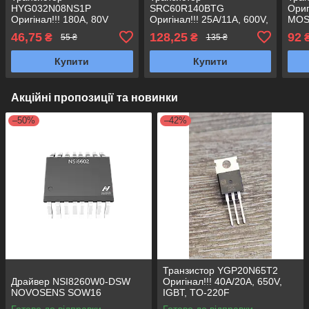
HYG032N08NS1P
SRC60R140BTG
Ориг
Оригінал!!! 180A, 80V
Оригінал!!! 25A/11A, 600V,
MOS
MOSFET TO-220
MOSFET (Заміна
PW0
46,75
128,25
92
₴
₴
55 ₴
135 ₴
CRJQ190N65GCFG ,
HYG
SRC60R140BTFG TO-247
G06
Купити
Купити
Акційні пропозиції та новинки
–50%
–42%
Транзистор YGP20N65T2
Драйвер NSI8260W0-DSW
Оригінал!!! 40A/20A, 650V,
NOVOSENS SOW16
IGBT, TO-220F
Готово до відправки
Готово до відправки