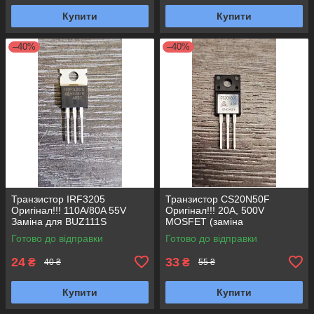
Купити
Купити
–40%
–40%
Транзистор IRF3205
Транзистор CS20N50F
Оригінал!!! 110A/80A 55V
Оригінал!!! 20A, 500V
Заміна для BUZ111S
MOSFET (заміна
HRF3205 HUF75344P3
FTP20N50A) N-канал TO-
Готово до відправки
Готово до відправки
HY1906, HY1906P TO-220
220F
24
33
₴
₴
40 ₴
55 ₴
Купити
Купити