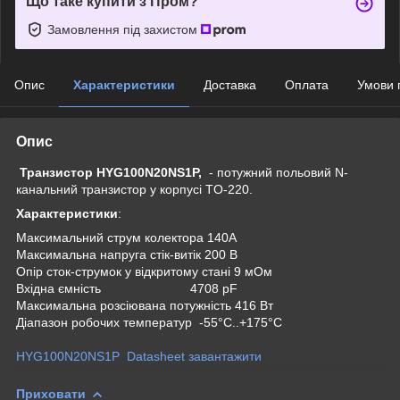
Що таке купити з Пром?
Замовлення під захистом
Опис
Характеристики
Доставка
Оплата
Умови 
Опис
Транзистор HYG100N20NS1P,
- потужний польовий N-
канальний транзистор у корпусі TO-220.
Характеристики
:
Максимальний струм колектора 140А
Максимальна напруга стік-витік 200 В
Опір сток-струмок у відкритому стані 9 мОм
Вхідна ємність 4708 pF
Максимальна розсіювана потужність 416 Вт
Діапазон робочих температур -55°C..+175°C
HYG100N20NS1P Datasheet завантажити
Приховати