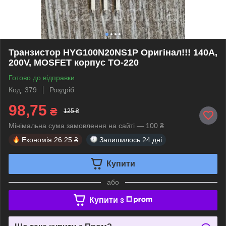
Транзистор HYG100N20NS1P Оригінал!!! 140A,
200V, MOSFET корпус TO-220
Готово до відправки
Код: 379
Роздріб
98,75
₴
125 ₴
Мінімальна сума замовлення на сайті — 100 ₴
Економія
26.25 ₴
Залишилось
24 дні
Купити
або
Купити з