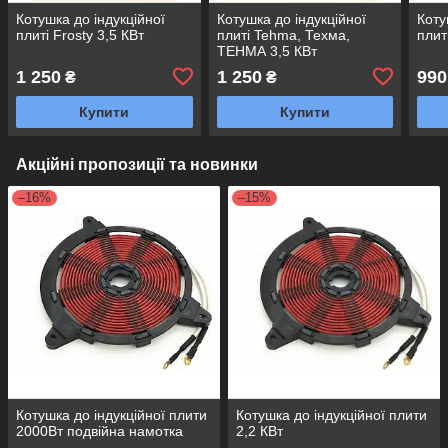
Котушка до індукційної
Котушка до індукційної
Коту
плиті Frosty 3,5 КВт
плиті Tehma, Техма,
плит
ТЕНМА 3,5 КВт
1 250
1 250
990
₴
₴
Купити
Купити
Акційні пропозиції та новинки
–16%
–15%
Котушка до індукційної плити
Котушка до індукційної плити
2000Вт подвійна намотка
2,2 КВт