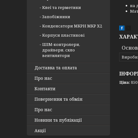
на 
Клеї та герметики
Мат
Запобіжники
Конденсатори MKPH MKP X2
Корпуси пластикові
ХАРАК
ШІМ-контролери,
Основ
драйвери, скло
вентилятори
Виробн
Доставка та оплата
ІНФОР
Про нас
Ціна:
850
Контакти
Повернення та обмін
Про нас
Новини та публікації
Акції