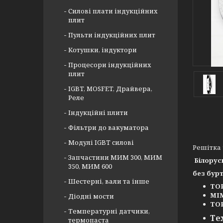
Силові плати індукційних
плит
Пульти індукційних плит
Котушки, індуктори
Процесори індукційних
плит
IGBT, MOSFET, Драйвера,
Реле
Індукційні плити
Фільтри до вакуматора
Модулі IGBT cилові
Решітка
Запчастини МИМ 300, МИМ
Білорус
350, МИМ 600
без бур
Шестерні, вали та інше
ТОР
МІМ
Діодні мости
ТО
Температурні датчики,
Те
термопаста