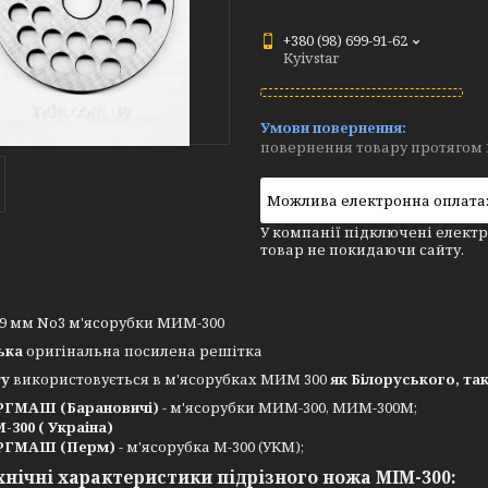
+380 (98) 699-91-62
Kyivstar
повернення товару протягом 
У компанії підключені електр
товар не покидаючи сайту.
 9 мм No3 м'ясорубки МИМ-300
ька
оригінальна посилена решітка
ту
використовується в м'ясорубках МИМ 300
як Білоруського, та
ГМАШ (Барановичі)
- м'ясорубки МИМ-300, МИМ-300М;
-300 ( Украіна)
РГМАШ (Перм)
- м'ясорубка М-300 (УКМ);
хнічні характеристики підрізного ножа МІМ-300: