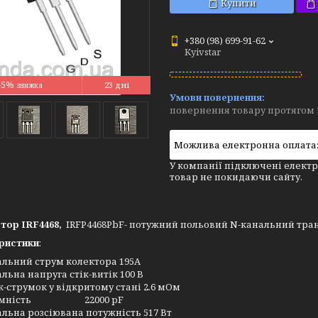
Купити
+380 (98) 699-91-62
Kyivstar
–5%
23 дні
повернення товару протягом 
У компанії підключені електр
товар не покидаючи сайту.
тор IRF4468,
IRFP4468PbF- потужний польовий N-канальний транз
ристики
:
льний струм колектора 195А
ьна напруга стік-витік 100 В
к-струмок у відкритому стані 2.6 мОм
а ємність 22000 pF
ьна розсіювана потужність 517 Вт