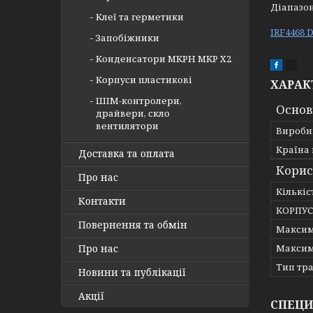
Діапазон
Клеї та герметики
IRF4468 
Запобіжники
Конденсатори MKPH MKP X2
Корпуси пластикові
ХАРАК
ШІМ-контролери,
Основ
драйвери, скло
вентилятори
Виробн
Країна
Доставка та оплата
Корис
Про нас
Кількіс
Контакти
КОРПУС
Повернення та обмін
Максим
Про нас
Максим
Тип тр
Новини та публікації
Акції
СПЕЦИ