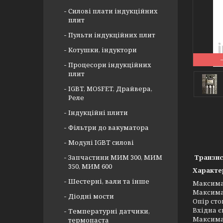
Силові плати індукційних
плит
Пульти індукційних плит
Котушки, індуктори
Процесори індукційних
плит
IGBT, MOSFET, Драйвера,
Реле
Індукційні плити
Фільтри до вакуматора
Модулі IGBT cилові
Запчастини МИМ 300, МИМ
Транзис
350, МИМ 600
Характе
Шестерні, вали та інше
Максима
Максимал
Діодні мости
Опір сто
Вхідн
Температурні датчики,
Максимал
термопаста