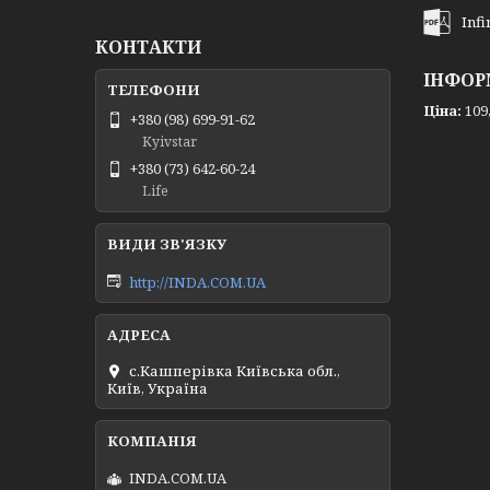
Inf
КОНТАКТИ
ІНФОР
Ціна:
109,
+380 (98) 699-91-62
Kyivstar
+380 (73) 642-60-24
Life
http://INDA.COM.UA
с.Кашперівка Київська обл.,
Київ, Україна
INDA.COM.UA