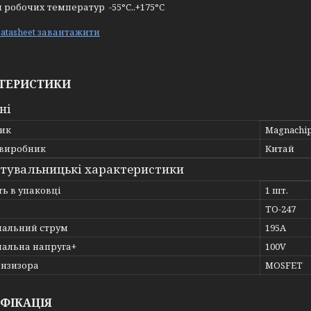
 робочих температур -55°C..+175°C
Datasheet завантажити
ТЕРИСТИКИ
ні
ик
Magnachip
 виробник
Китай
тувальницькі характеристики
ть в упаковці
1 шт.
TO-247
альний струм
195A
альна напруга+
100V
анзизора
MOSFET
ФІКАЦІЯ