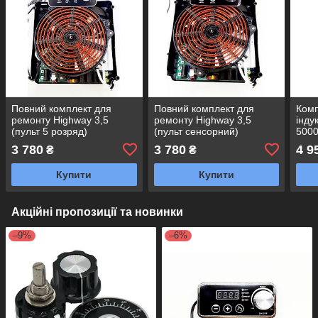
Повний комплект для
Повний комплект для
Комп
ремонту Highway 3,5
ремонту Highway 3,5
інду
(пульт 5 розряд)
(пульт сенсорний)
500
3 780
3 780
4 9
₴
₴
Купити
Купити
Акційні пропозиції та новинки
–9%
–6%