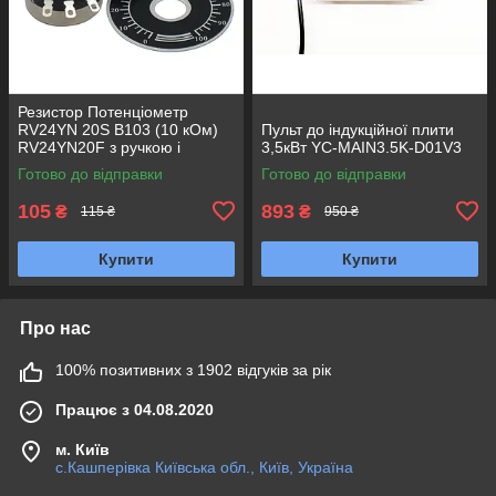
Резистор Потенціометр
RV24YN 20S B103 (10 кОм)
Пульт до індукційної плити
RV24YN20F з ручкою і
3,5кВт YC-MAIN3.5K-D01V3
шкалою RV24
Готово до відправки
Готово до відправки
105
893
₴
₴
115 ₴
950 ₴
Купити
Купити
Про нас
100% позитивних з 1902 відгуків за рік
Працює з 04.08.2020
м. Київ
с.Кашперівка Київська обл., Київ, Україна