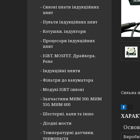
Силові плати індукційних
плит
Пульти індукційних плит
Котушки, індуктори
Процесори індукційних
плит
IGBT, MOSFET, Драйвера,
Реле
Індукційні плити
Фільтри до вакуматора
Модулі IGBT cилові
Сильна п
Запчастини МИМ 300, МИМ
350, МИМ 600
Шестерні, вали та інше
ХАРАК
Діодні мости
Основ
Температурні датчики,
Виробн
термопаста