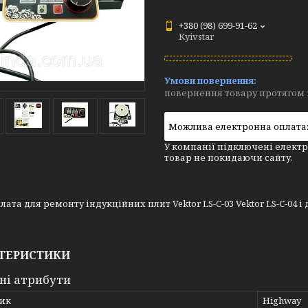
+380 (98) 699-91-62
Kyivstar
повернення товару протягом 
У компанії підключені електр
товар не покидаючи сайту.
лата для ремонту індукційних плит Vektor LS-C-03 Vektor LS-C-04 і 
ТЕРИСТИКИ
ні атрибути
ик
Highway