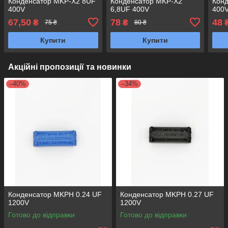
Конденсатор MKP-X2 8UF
Конденсатор MKP-X2
Кон
400V
6,8UF 400V
400
67,50
78
48
₴
₴
75 ₴
80 ₴
Купити
Купити
Акційні пропозиції та новинки
–40%
–34%
Конденсатор MKPH 0.24 UF
Конденсатор MKPH 0.27 UF
1200V
1200V
Готово до відправки
Готово до відправки