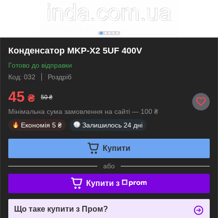
Конденсатор MKP-X2 5UF 400V
Готово до відправки
Код: 032
Роздріб
45
₴
50 ₴
Мінімальна сума замовлення на сайті — 100 ₴
Економія
5 ₴
Залишилось
24 дні
Купити
або
Купити з
Що таке купити з Пром?