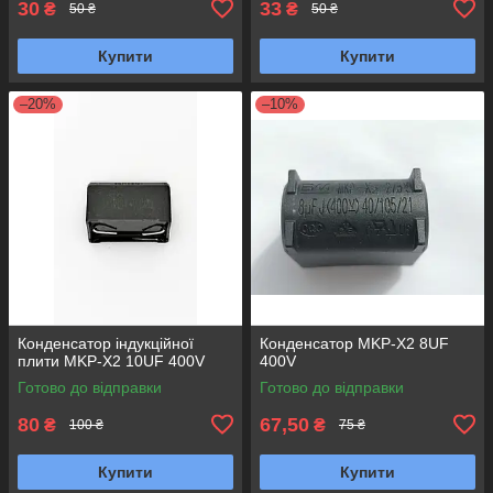
30
33
₴
₴
50 ₴
50 ₴
Купити
Купити
–20%
–10%
Конденсатор індукційної
Конденсатор MKP-X2 8UF
плити MKP-X2 10UF 400V
400V
Готово до відправки
Готово до відправки
80
67,50
₴
₴
100 ₴
75 ₴
Купити
Купити